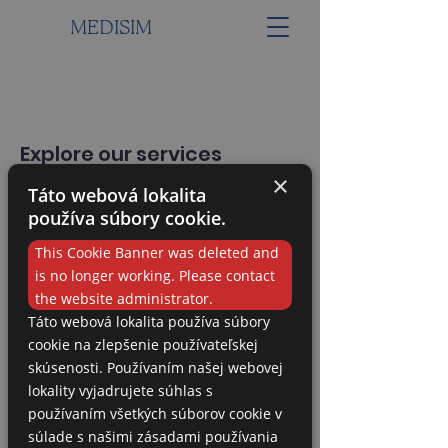
MEDISIM
Explore our services
and get in touch
×
Táto webová lokalita
používa súbory cookie.
Our Services
This Cookie Banner was deleted and
is no longer working. Please contact
the website administrator.
Táto webová lokalita používa súbory
cookie na zlepšenie používateľskej
skúsenosti. Používaním našej webovej
Nothing to book
lokality vyjadrujete súhlas s
používaním všetkých súborov cookie v
right now. Check
súlade s našimi zásadami používania