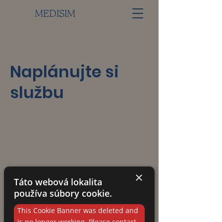
MEDISIM
Naplánujte si
službu
×
Táto webová lokalita
používa súbory cookie.
This Cookie Banner was deleted and
is no longer working. Please contact