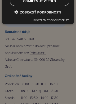
ODMIETNUŤ VŠETKO
Medisim - Všeobecná
ambulancia pre dospelých
ZOBRAZIŤ PODROBNOSTI
POWERED BY COOKIESCRIPT
Prijímame nových pacientov
Kontaktné údaje
Tel:
+421 940 610 160
Ak sa k nám neviete dovolať, prosíme,
napíšte nám cez
Prixi sestru
Adresa: Chorvátska 56, 900 26 Slovenský
Grob
Ordinačné hodiny
Pondelok: 08:00 - 10:30 | 11:00 - 16:30
Utorok:
08:00 - 10:30
| 11:00 - 15:30
Streda: 11
:00 - 13:30
| 14:00 - 17:30
Štvrtok:
08:00 - 10:30
| 11:00 - 16:30