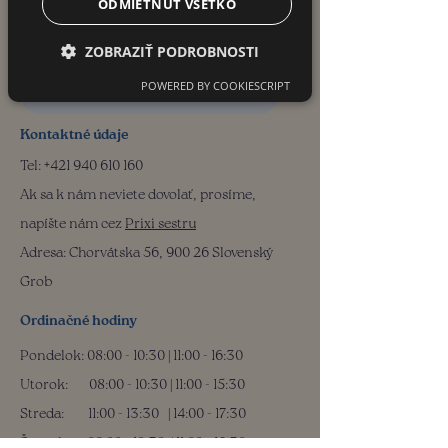
ODMIETNUŤ VŠETKO
Medisim - Všeobecná
ambulancia pre dospelých
ZOBRAZIŤ PODROBNOSTI
POWERED BY COOKIESCRIPT
Prijímame nových pacientov
Kontaktné údaje
Tel:
+421 940 610 160
Ak sa k nám neviete dovolať, prosíme,
napíšte nám cez
Prixi sestru
Adresa: Chorvátska 56, 900 26 Slovenský
Grob
Ordinačné hodiny
Pondelok: 08:00 - 10:30 | 11:00 - 16:30
Utorok:
08:00 - 10:30
| 11:00 - 15:30
Streda: 11
:00 - 13:30
| 14:00 - 17:30
Štvrtok:
08:00 - 10:30
| 11:00 - 16:30