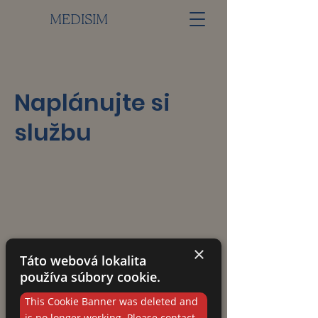
MEDISIM
Naplánujte si
službu
×
Táto webová lokalita
používa súbory cookie.
This Cookie Banner was deleted and
is no longer working. Please contact